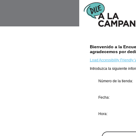
Bienvenido a la Encue
agradecemos por dedi
Load Accessibility Friendly 
Introduzca la siguiente info
Número de la tienda:
Ingresar número de tienda q
Fecha:
Mes
Día
Año
Hora:
Hora
Minuto
AM/PM